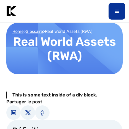
Home
>
Glossaire
>
Real World Assets (RWA)
Real World Assets
(RWA)
This is some text inside of a div block.
Partager le post