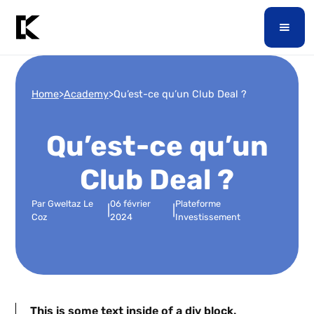
Home
>
Academy
>
Qu’est-ce qu’un Club Deal ?
Qu’est-ce qu’un
Club Deal ?
Par Gweltaz Le
06 février
Plateforme
|
|
Coz
2024
Investissement
This is some text inside of a div block.