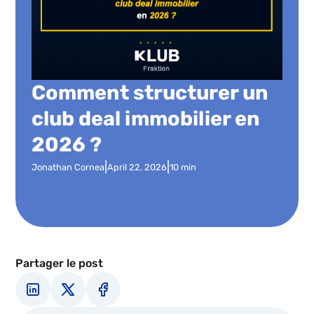
Comment structurer un
club deal immobilier en
2026 ?
|
|
Jonathan Cornea
April 22, 2026
10 min
Partager le post