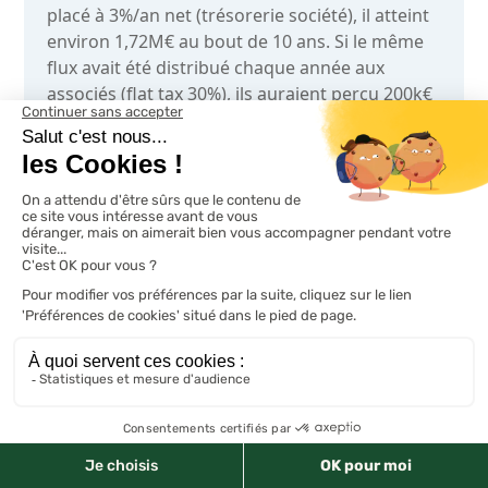
placé à 3%/an net (trésorerie société), il atteint
environ 1,72M€ au bout de 10 ans. Si le même
flux avait été distribué chaque année aux
associés (flat tax 30%), ils auraient perçu 200k€
× (1 - 25% IS) × (1 - 30% flat tax) = 105k€ net/an,
soit 1,05M€ cumulé sur 10 ans (hors
réinvestissement personnel).
Capitaliser dans la société génère 1,72M€ vs
distribuer génère 1,05M€ net associés
: gain
de 640k€ grâce à la capitalisation à l’IS 25%
plutôt qu’à la flat tax 30%.
L’amortissement comptable
est un autre
levier. En IS, l’immeuble est amorti
comptablement sur sa durée d’utilité
(typiquement 20-40 ans pour le gros œuvre, 10-
20 ans pour les aménagements). Cet
amortissement est une charge déductible qui