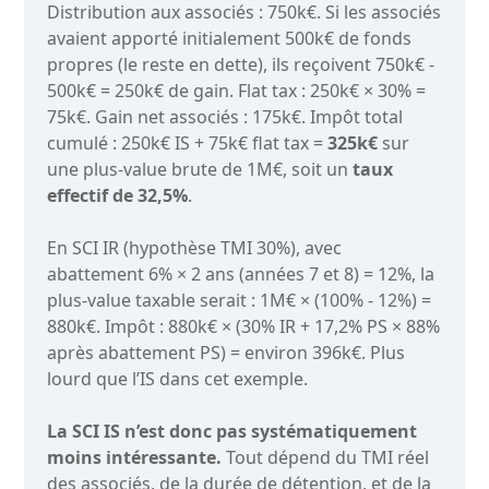
Distribution aux associés : 750k€. Si les associés
avaient apporté initialement 500k€ de fonds
propres (le reste en dette), ils reçoivent 750k€ -
500k€ = 250k€ de gain. Flat tax : 250k€ × 30% =
75k€. Gain net associés : 175k€. Impôt total
cumulé : 250k€ IS + 75k€ flat tax =
325k€
sur
une plus-value brute de 1M€, soit un
taux
effectif de 32,5%
.
En SCI IR (hypothèse TMI 30%), avec
abattement 6% × 2 ans (années 7 et 8) = 12%, la
plus-value taxable serait : 1M€ × (100% - 12%) =
880k€. Impôt : 880k€ × (30% IR + 17,2% PS × 88%
après abattement PS) = environ 396k€. Plus
lourd que l’IS dans cet exemple.
La SCI IS n’est donc pas systématiquement
moins intéressante.
Tout dépend du TMI réel
des associés, de la durée de détention, et de la