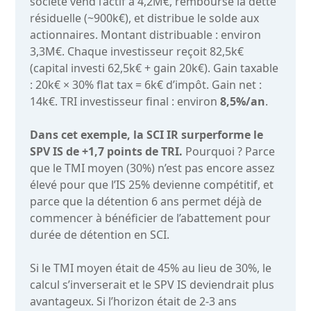
société vend l’actif à 4,2M€, rembourse la dette
résiduelle (~900k€), et distribue le solde aux
actionnaires. Montant distribuable : environ
3,3M€. Chaque investisseur reçoit 82,5k€
(capital investi 62,5k€ + gain 20k€). Gain taxable
: 20k€ × 30% flat tax = 6k€ d’impôt. Gain net :
14k€. TRI investisseur final : environ
8,5%/an
.
Dans cet exemple, la SCI IR surperforme le
SPV IS de +1,7 points de TRI.
Pourquoi ? Parce
que le TMI moyen (30%) n’est pas encore assez
élevé pour que l’IS 25% devienne compétitif, et
parce que la détention 6 ans permet déjà de
commencer à bénéficier de l’abattement pour
durée de détention en SCI.
Si le TMI moyen était de 45% au lieu de 30%, le
calcul s’inverserait et le SPV IS deviendrait plus
avantageux. Si l’horizon était de 2-3 ans