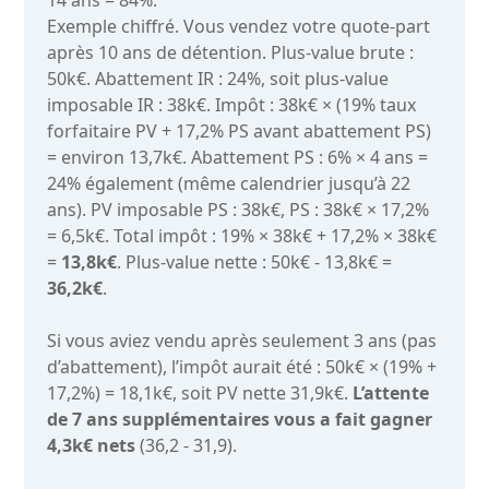
Exemple chiffré. Vous vendez votre quote-part
après 10 ans de détention. Plus-value brute :
50k€. Abattement IR : 24%, soit plus-value
imposable IR : 38k€. Impôt : 38k€ × (19% taux
forfaitaire PV + 17,2% PS avant abattement PS)
= environ 13,7k€. Abattement PS : 6% × 4 ans =
24% également (même calendrier jusqu’à 22
ans). PV imposable PS : 38k€, PS : 38k€ × 17,2%
= 6,5k€. Total impôt : 19% × 38k€ + 17,2% × 38k€
=
13,8k€
. Plus-value nette : 50k€ - 13,8k€ =
36,2k€
.
Si vous aviez vendu après seulement 3 ans (pas
d’abattement), l’impôt aurait été : 50k€ × (19% +
17,2%) = 18,1k€, soit PV nette 31,9k€.
L’attente
de 7 ans supplémentaires vous a fait gagner
4,3k€ nets
(36,2 - 31,9).