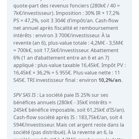
quote-part des revenus fonciers (280k€ / 40 =
7k€/investisseur). Imposition : 30% IR + 17,2%
PS = 47,2%, soit 3 304€ d’impôt/an. Cash-flow
net annuel après fiscalité et remboursement
intérêts : environ 3 700€/investisseur. À la
revente (an 6), plus-value totale : 4,2M€ - 3,5M€
= 700k€, soit 17,5k€/investisseur. Abattement
6% (1 an d’abattement entre an 6 et an 7)
appliqué : plus-value taxable 16,45k€. Impôt PV :
16,45k€ × 36,2% = 5 955€. Plus-value nette : 11
545€. TRI investisseur final : environ
10,2%/an
.
SPV SAS IS
: La société paie IS 25% sur ses
bénéfices annuels (280k€ - 35k€ intérêts =
245k€ bénéfice imposable, soit 61,25k€ d’IS/an).
Cash-flow société après IS : 183,75k€/an, soit 4
594€/investisseur. Mais cet argent reste dans la
société (pas distribué). À la revente an 6, la